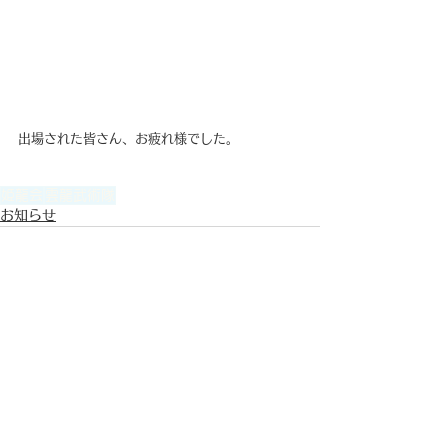
出場された皆さん、お疲れ様でした。
姫龍会
雲龍武術隊
お知らせ
すべて表示
最新記事