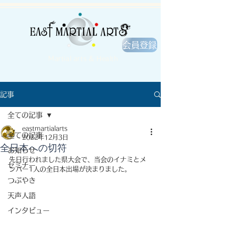
会員登録
Martial arts & Health
記事
全ての記事
eastmartialarts
全ての記事
2022年12月3日
全日本への切符
お知らせ
先日行われました県大会で、当会のイナミとメ
セミナー
ンバー1人の全日本出場が決まりました。
つぶやき
天声人語
インタビュー