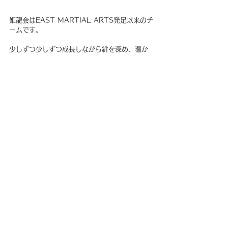
姫龍会はEAST MARTIAL ARTS発足以来のチ
ームです。
少しずつ少しずつ成長しながら絆を深め、温か
いホーム、みなさんの居場所となれるよう活動
しております。
今年も１年間ありがとうございました。
愛しています。　　　
姫龍会
お知らせ