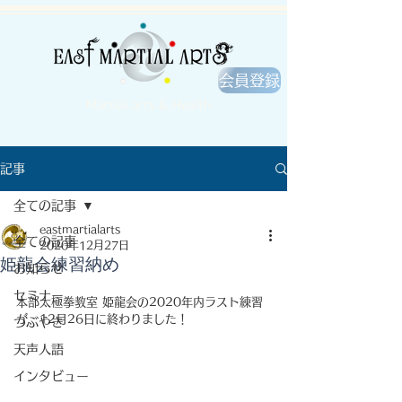
会員登録
Martial arts & Health
記事
全ての記事
eastmartialarts
全ての記事
2020年12月27日
姫龍会練習納め
お知らせ
セミナー
本部太極拳教室 姫龍会の2020年内ラスト練習
が、12月26日に終わりました！
つぶやき
天声人語
インタビュー