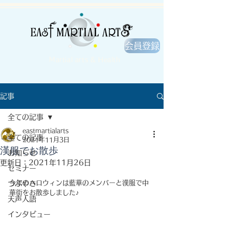
会員登録
Martial arts & Health
記事
全ての記事
eastmartialarts
全ての記事
2021年11月3日
漢服でお散歩
お知らせ
更新日：
2021年11月26日
セミナー
今年のハロウィンは藍華のメンバーと漢服で中
つぶやき
華街をお散歩しました♪
天声人語
インタビュー