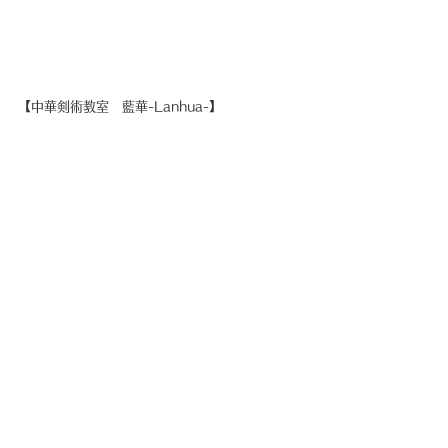
【中華剣術教室　藍華-Lanhua-】
漢服を身に纏い優雅に剣舞を行います。
レッスン：毎月第２、第４日曜日
会場　　：中華街内スタジオ
＊剣、漢服レンタル可能
詳細はこちら
藍華
つぶやき