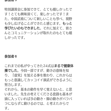
特別講習会に参加できて、とても嬉しかったで
す！とても興味深くて、楽しかったです！ま
た、中国武術について新しいことも学べ、視野
も少し広げることができたと感じます。
もっと
学びたいのもできました
。それに加えて、皆さ
んとコミュニケーションが取れたのもとても嬉
しかったです。
参加者６
これまでの私がやってきた24式は
まるで健康体
操でした
。今回一部ですが、動きの意味を知
り、『虚実』を加える事を教わり、これからは
もっと意識してカッコイイ演武ができるように
努力します。
それから、基本の動作を早く覚えないと、と思
いました。先生の考えてくださる套路も基本が
頭に入っていれば手の動き・脚の動きがバラバ
ラにならずに動けるのでは、と考えたからで
す。