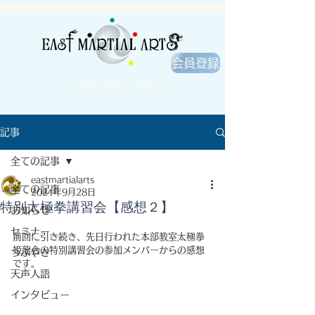
会員登録
Martial arts & Health
記事
全ての記事
eastmartialarts
全ての記事
2021年9月28日
特別太極拳講習会【感想２】
お知らせ
セミナー
前回に引き続き、先日行われた本部教室太極拳
姫龍会の特別講習会の参加メンバーからの感想
つぶやき
です。
天声人語
インタビュー