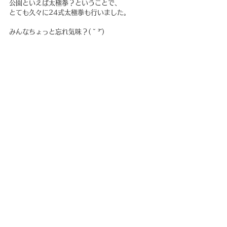
公園といえば太極拳？ということで、
とても久々に24式太極拳も行いました。
みんなちょっと忘れ気味？( ˘ ³˘)