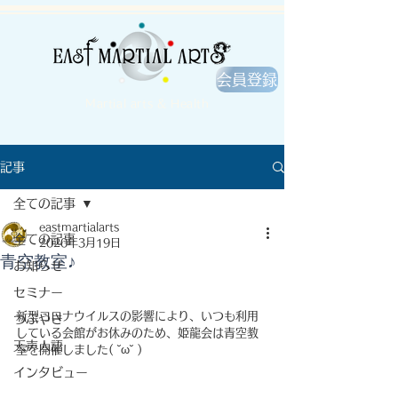
会員登録
Martial arts & Health
記事
全ての記事
eastmartialarts
全ての記事
2020年3月19日
青空教室♪
お知らせ
セミナー
新型コロナウイルスの影響により、いつも利用
つぶやき
している会館がお休みのため、姫龍会は青空教
天声人語
室を開催しました( ˘ω˘ )
インタビュー