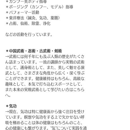
＊カンフー美ボディ指導
＊ポージング（カンフー、モデル）指導
＊パフォーマー活動
＊東洋療法（鍼灸、気功、薬膳）
＊占術、仙術、除霊、浄化
などの活動を行っています。
＊中国武術・忍術・古武術・剣術
→武術には何千年にも及ぶ人類の歴史がたくさ
ん詰まっています。一流の講師から実戦の武術
として、護身術として、また、美しく魅せる演
武として、さまざまな角度から広く・深く学ぶ
ことができます。健康維持はもちろん、高級な
趣味として、本気で打ち込むスポーツとして、
また本来の実戦武術として学びたい方はこちら
へ。
＊気功
→現在、気功は特に健康面から強く注目を受け
ています。瞑想や気功をする上で欠かせない呼
吸を極めることは体の健康はもちろんのこと、
心の健康にも繋がります。”気”について実践を通