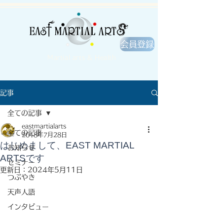
会員登録
Martial arts & Health
記事
全ての記事
eastmartialarts
全ての記事
2018年7月28日
はじめまして、EAST MARTIAL
お知らせ
ARTSです
セミナー
更新日：
2024年5月11日
つぶやき
天声人語
インタビュー