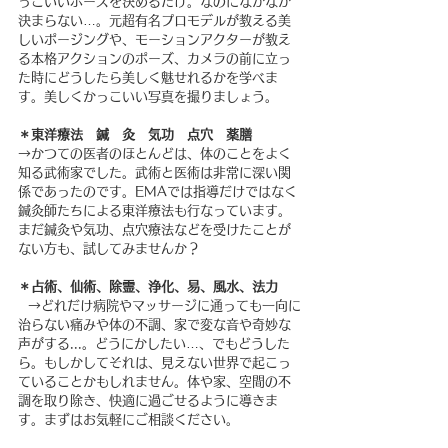
っこいいポーズを決めるだけ。なのになかなか
決まらない…。元超有名プロモデルが教える美
しいポージングや、モーションアクターが教え
る本格アクションのポーズ、カメラの前に立っ
た時にどうしたら美しく魅せれるかを学べま
す。美しくかっこいい写真を撮りましょう。
＊東洋療法　鍼　灸　気功　点穴　薬膳
→かつての医者のほとんどは、体のことをよく
知る武術家でした。武術と医術は非常に深い関
係であったのです。EMAでは指導だけではなく
鍼灸師たちによる東洋療法も行なっています。
まだ鍼灸や気功、点穴療法などを受けたことが
ない方も、試してみませんか？
＊占術、仙術、除霊、浄化、易、風水、法力
  →どれだけ病院やマッサージに通っても一向に
治らない痛みや体の不調、家で変な音や奇妙な
声がする...。どうにかしたい…、でもどうした
ら。もしかしてそれは、見えない世界で起こっ
ていることかもしれません。体や家、空間の不
調を取り除き、快適に過ごせるように導きま
す。まずはお気軽にご相談ください。