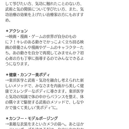
して学びたい方、気功に触れたことのない方、
武術と気の関係について学びたい方、また、気
功治療の効果を上げたい治療家の方にもおすす
め。
＊アクション
→映画・漫画・ゲームの世界が自分のもの
に？！キレのある動きでかっこよく立ち回る映
画の俳優さんや漫画やゲームのキャラクターた
ち。あの動きを自分で再現してみませんか？初
心者の方も丁寧に指導するのでみんなできるよ
うになります。
＊健康・カンフー美ボディ
→東洋医学と武術・気功を融合し考えられた新
しいメソッドで、みなさまを内面から美しく健
康でスレンダーなボディに導きます。東洋医学
と気功の知識で体の中からバランスを整え、体
の隅々まで駆使する武術のメソッドで、しなや
かで強くて美しい”美ボディ”に。
＊カンフー・モデルポージング
→素敵な衣装をまといカメラの前へ。あとはか