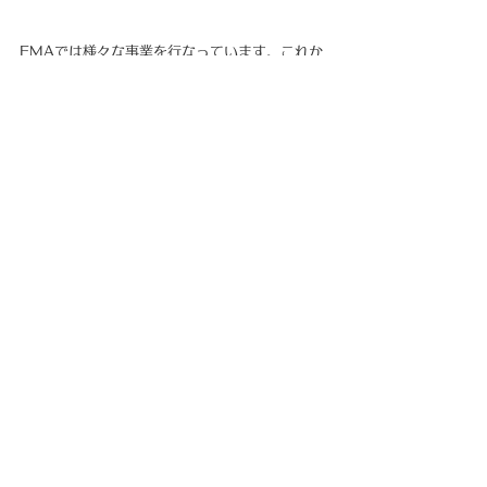
EMAでは様々な事業を行なっています。これか
ら随時、情報を更新して参りますのでお楽しみ
に！
お知らせ
すべて表示
最新記事