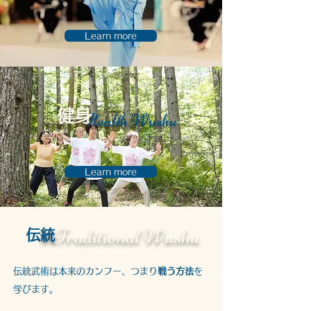
Learn more
​健身
Health Wushu
Learn more
Traditional Wushu
​
伝統
伝統武術は本来のカンフー、つまり
戦う方法
を
学びます。