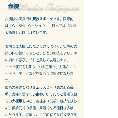
Wushu Taijiquan
​表演
​表演は中国武術の
競技スポーツ
です。国際的に
は『WUSHU ウーシュウ』、日本では『武術
太極拳』と呼ばれています。
表演では実際にたたかうのではなく、実際の武
術の体の使い方やひとつひとつの技をより丁寧
に細かく学び、それを美しく表現します。コー
ト上で演武をし形(かた)の正確さ、力強さ、ス
ピード、美しさなどを競う採点競技になりま
す。
武術の基礎となり非常にスピード感のある
長
拳
、力強く猛々しい
南拳
、ゆったりと優雅な動
きの
太極拳
を中心に各徒手（素手）競技をはじ
め、伝統武術の拳種、武器術など種目は多岐に
わたります。表演はかつての有名な武術家が集