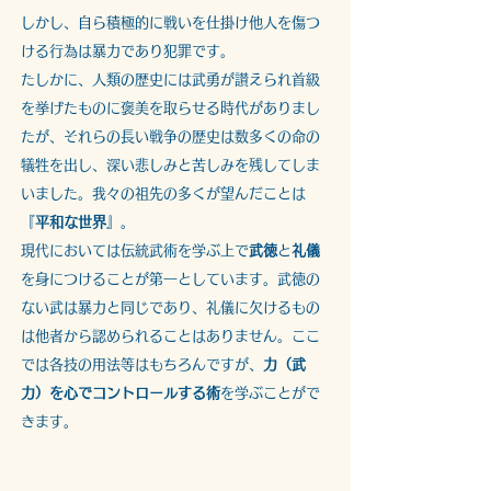
しかし、自ら積極的に戦いを仕掛け他人を傷つ
ける行為は暴力であり犯罪です。
たしかに、人類の歴史には武勇が讃えられ首級
を挙げたものに褒美を取らせる時代がありまし
たが、それらの長い戦争の歴史は数多くの命の
犠牲を出し、深い悲しみと苦しみを残してしま
いました。我々の祖先の多くが望んだことは
『
平和な世界
』。
現代においては伝統武術を学ぶ上で
武徳
と
礼儀
を身につけることが第一としています。武徳の
ない武は暴力と同じであり、礼儀に欠けるもの
は他者から認められることはありません。ここ
では各技の用法等はもちろんですが、
力（武
力）を心でコントロールする術
を学ぶことがで
きます。