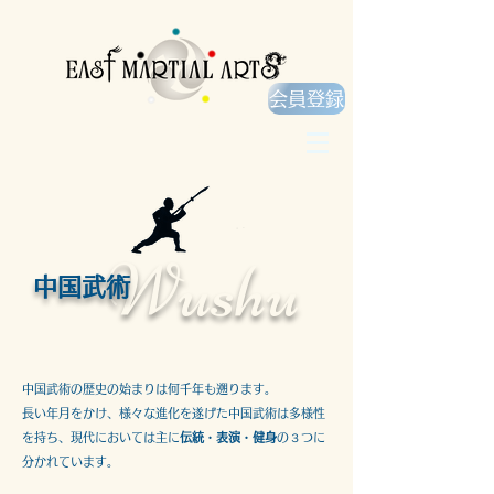
会員登録
Martial arts & Health
Wushu
中国武術
中国武術の歴史の始まりは何千年も遡ります。
長い年月をかけ、様々な進化を遂げた中国武術は多様性
を持ち、現代においては主に
伝統
・
表演
・
健身
の３つに
分かれています。