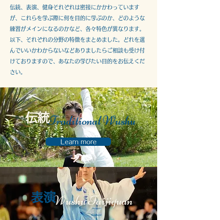
伝統、表演、健身それぞれは密接にかかわっています
が、これらを学ぶ際に何を目的に学ぶのか、どのような
練習がメインになるのかなど、各々特色が異なります。
以下、それぞれの分野の特徴をまとめました。どれを選
んでいいかわからないなどありましたらご相談も受け付
けておりますので、あなたの学びたい目的をお伝えくだ
さい。
​
伝統
Traditional Wushu
Learn more
​表演
Wushu Taijiquan