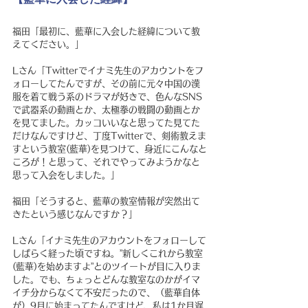
福田「最初に、藍華に入会した経緯について教
えてください。」
Lさん「Twitterでイナミ先生のアカウントをフ
ォローしてたんですが、その前に元々中国の漢
服を着て戦う系のドラマが好きで、色んなSNS
で武器系の動画とか、太極拳の戦闘の動画とか
を見てました。カッコいいなと思ってた見てた
だけなんですけど、丁度Twitterで、剣術教えま
すという教室(藍華)を見つけて、身近にこんなと
ころが！と思って、それでやってみようかなと
思って入会をしました。」
福田「そうすると、藍華の教室情報が突然出て
きたという感じなんですか？」
Lさん「イナミ先生のアカウントをフォローして
しばらく経った頃ですね。”新しくこれから教室
(藍華)を始めますよ”とのツイートが目に入りま
した。でも、ちょっとどんな教室なのかがイマ
イチ分からなくて不安だったので、（藍華自体
が）9月に始まってたんですけど、私は1か月遅