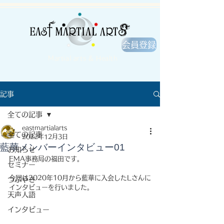
会員登録
Martial arts & Health
記事
全ての記事
eastmartialarts
全ての記事
2022年12月3日
藍華メンバーインタビュー01
お知らせ
EMA事務局の福田です。
セミナー
今回は2020年10月から藍華に入会したLさんに
つぶやき
インタビューを行いました。
天声人語
インタビュー