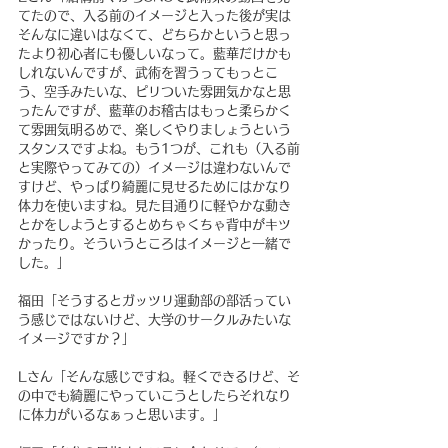
てたので、入る前のイメージと入った後が実は
そんなに違いはなくて、どちらかというと思っ
たより初心者にも優しいなって。藍華だけかも
しれないんですが、武術を習うってもっとこ
う、空手みたいな、ピリついた雰囲気かなと思
ったんですが、藍華のお稽古はもっと柔らかく
て雰囲気明るめで、楽しくやりましょうという
スタンスですよね。もう1つが、これも（入る前
と実際やってみての）イメージは違わないんで
すけど、やっぱり綺麗に見せるためにはかなり
体力を使いますね。見た目通りに軽やかな動き
とかをしようとするとめちゃくちゃ背中がキツ
かったり。そういうところはイメージと一緒で
した。」
福田「そうするとガッツリ運動部の部活ってい
う感じではないけど、大学のサークルみたいな
イメージですか？」
Lさん「そんな感じですね。軽くできるけど、そ
の中でも綺麗にやっていこうとしたらそれなり
に体力がいるなぁっと思います。」