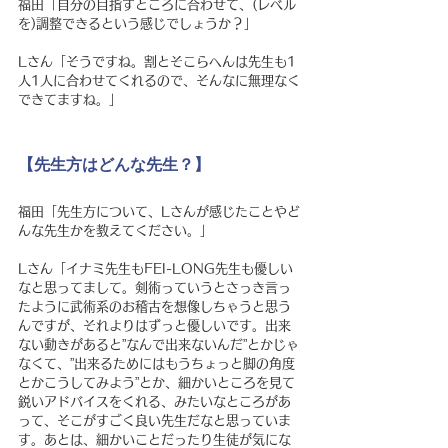
福田「自分の目指すところに合わせて、(レベル
を)調整できるという感じでしょうか？」
Lさん「そうですね。割とそこらへんは先生も1
人1人に合わせてくれるので、そんなに無理なく
できてますね。」
【先生方はどんな先生？】
福田「先生方について、Lさんが感じたことやど
んな先生かを教えてください。」
Lさん「イナミ先生もFEI-LONG先生も優しい
なと思ってまして。剣術っていうとさっき言っ
たように武術系のお稽古を想像しちゃうと思う
んですが、それよりはずっと優しいです。出来
ない動きがあると”なんで出来ないんだ”とかじゃ
なくて、”出来るためにはもうちょっと脚の角度
とかこうしてみよう”とか、細かいところを見て
鋭いアドバイスをくれる、みたいなところがあ
って、そこがすごく良い先生だなと思っていま
す。あとは、細かいことだったり生徒が気にな